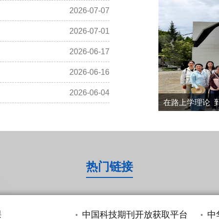
2026-07-07
2026-07-01
2026-06-17
2026-06-16
2026-06-04
筑牢安全防线 护
我馆 2 位教师
在路上学理论 到
图书馆举办“数据
非遗润墨香，书香
筑牢安全防线
我馆 2 位
在路上学理论
图书馆举办
非遗润墨香，
热门链接
专项检查
斩获佳绩
新开展“红色
策”专题讲座
湖校区如约
课
中国科技期刊开放获取平台
中