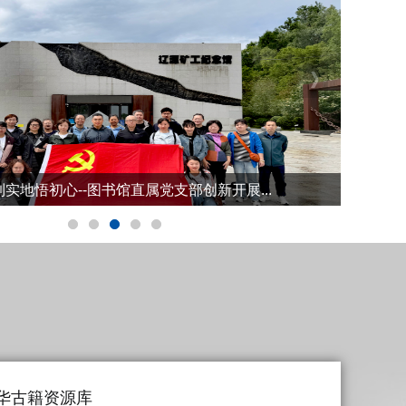
航平安暑期 图书馆开展暑假前安全专项检查...
在五省区图书馆学会学术研讨会征文斩获佳绩...
实地悟初心--图书馆直属党支部创新开展...
驱动创新：从专利信息看研发与决策”专题讲...
阅世界 — 第十六届读书节在春明湖校区如...
 护航平安暑期 图书馆开展暑假前安全
教师在五省区图书馆学会学术研讨会征文
 到实地悟初心--图书馆直属党支部创
“数据驱动创新：从专利信息看研发与决
书香阅世界 — 第十六届读书节在春明
研学+乡村振兴”主题党建实践活动
绽放
华古籍资源库